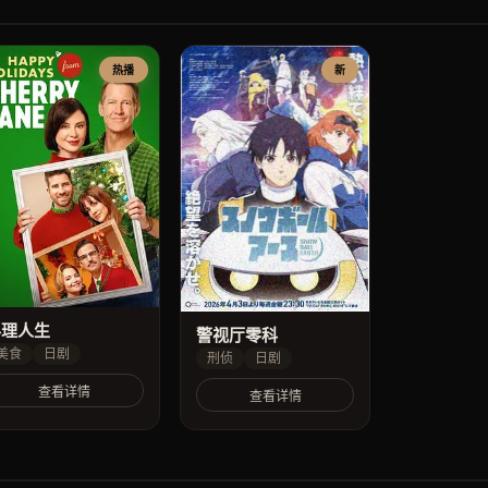
热播
新
料理人生
警视厅零科
美食
日剧
刑侦
日剧
查看详情
查看详情