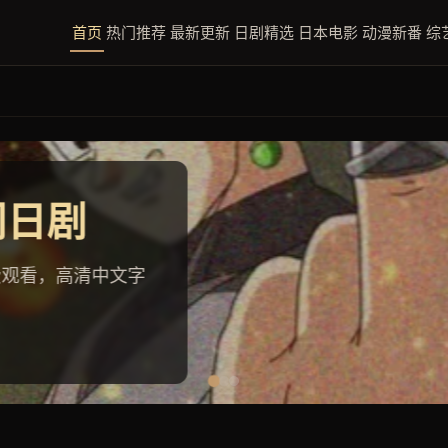
首页
热门推荐
最新更新
日剧精选
日本电影
动漫新番
综
费观看
动漫在线观看，每周同步更