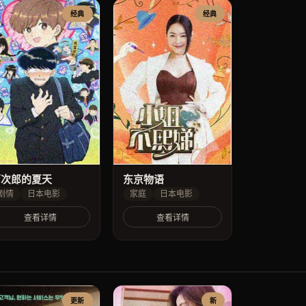
经典
经典
菊次郎的夏天
东京物语
剧情
日本电影
家庭
日本电影
查看详情
查看详情
更新
新