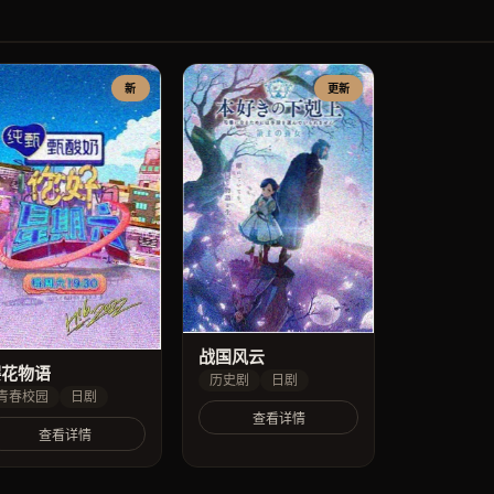
新
更新
战国风云
樱花物语
历史剧
日剧
青春校园
日剧
查看详情
查看详情