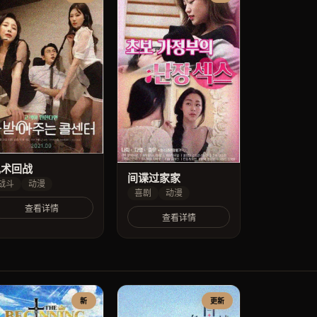
咒术回战
间谍过家家
战斗
动漫
喜剧
动漫
查看详情
查看详情
新
更新